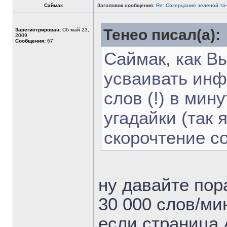
Саймак
Заголовок сообщения:
Re: Созерцание зеленой то
Тенео писал(а):
Зарегистрирован:
Сб май 23,
2009
Сообщения:
67
Саймак, как В
усваивать инф
слов (!) в мин
угадайки (так 
скорочтение со
ну давайте по
30 000 слов/ми
если страница 