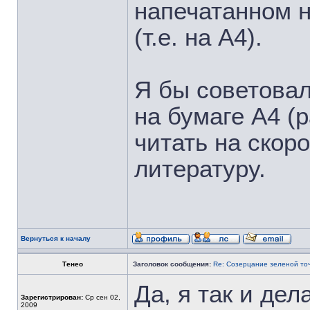
напечатанном 
(т.е. на А4).
Я бы советовал
на бумаге А4 (
читать на скор
литературу.
Вернуться к началу
Тенео
Заголовок сообщения:
Re: Созерцание зеленой то
Да, я так и дел
Зарегистрирован:
Ср сен 02,
2009