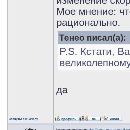
изменение скор
Мое мнение: чт
рационально.
Тенео писал(а):
P.S. Кстати, 
великолепном
да
Вернуться к началу
Саймак
Заголовок сообщения:
Re: Созерцание зеленой то