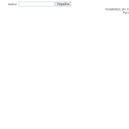
Найти:
POWERED_BY
C
Рус