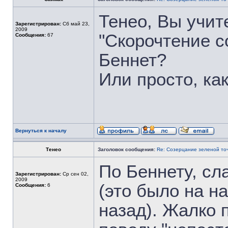
Тенео, Вы учит
Зарегистрирован:
Сб май 23,
2009
"Скорочтение с
Сообщения:
67
Беннет?
Или просто, ка
Вернуться к началу
Тенео
Заголовок сообщения:
Re: Созерцание зеленой то
По Беннету, сл
Зарегистрирован:
Ср сен 02,
2009
(это было на на
Сообщения:
6
назад). Жалко 