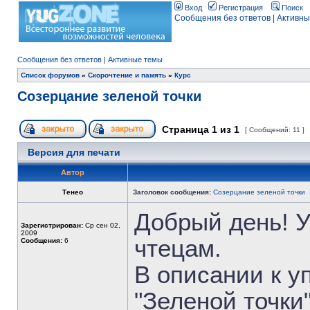
Вход
Регистрация
Поиск
Сообщения без ответов
|
Активны
Сообщения без ответов
|
Активные темы
Список форумов
»
Скорочтение и память
»
Курс
Созерцание зеленой точки
Страница
1
из
1
[ Сообщений: 11 ]
Версия для печати
Автор
Тенео
Заголовок сообщения:
Созерцание зеленой точки
Добрый день! У
Зарегистрирован:
Ср сен 02,
2009
чтецам.
Сообщения:
6
В описании к 
"Зеленой точки