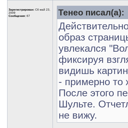
Тенео писал(а):
Зарегистрирован:
Сб май 23,
2009
Сообщения:
67
Действительно
образ страниц
увлекался "Во
фиксируя взгл
видишь картинк
- примерно то 
После этого п
Шульте. Отчетл
не вижу.