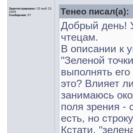
Тенео писал(а):
Зарегистрирован:
Сб май 23,
2009
Сообщения:
67
Добрый день! 
чтецам.
В описании к 
"Зеленой точки
выполнять его
это? Влияет л
занимаюсь око
поля зрения - 
есть, но строк
Кстати, "зелен