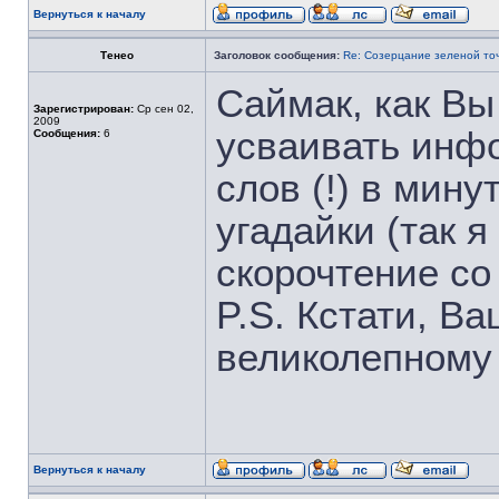
Вернуться к началу
Тенео
Заголовок сообщения:
Re: Созерцание зеленой то
Саймак, как Вы
Зарегистрирован:
Ср сен 02,
2009
усваивать инф
Сообщения:
6
слов (!) в мину
угадайки (так я
скорочтение со
P.S. Кстати, В
великолепному
Вернуться к началу