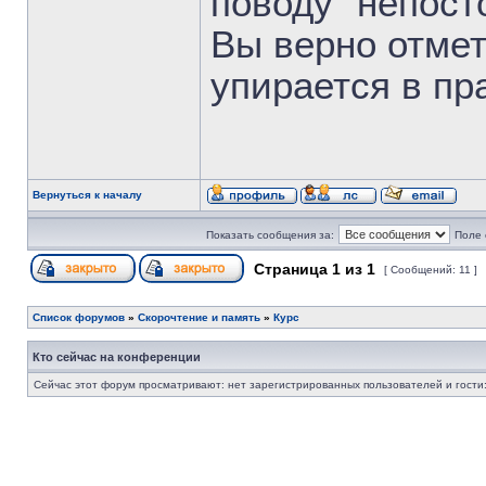
поводу "непост
Вы верно отмет
упирается в пр
Вернуться к началу
Показать сообщения за:
Поле 
Страница
1
из
1
[ Сообщений: 11 ]
Список форумов
»
Скорочтение и память
»
Курс
Кто сейчас на конференции
Сейчас этот форум просматривают: нет зарегистрированных пользователей и гости: