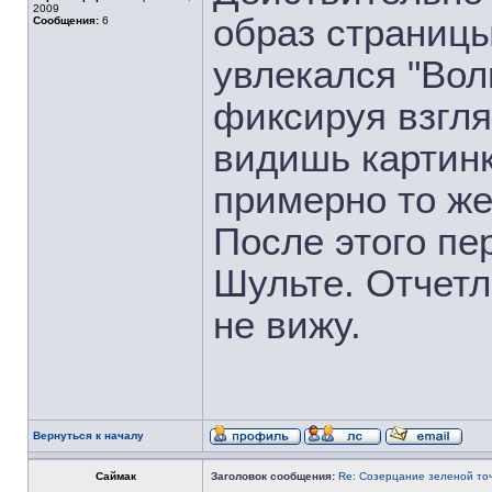
2009
образ страницы
Сообщения:
6
увлекался "Вол
фиксируя взгля
видишь картинк
примерно то же
После этого пе
Шульте. Отчетл
не вижу.
Вернуться к началу
Саймак
Заголовок сообщения:
Re: Созерцание зеленой то