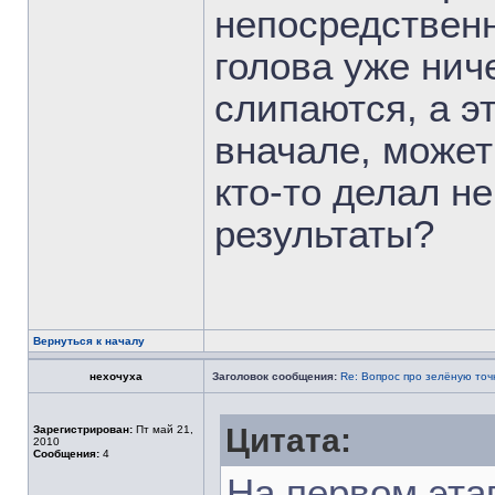
непосредственн
голова уже нич
слипаются, а э
вначале, может
кто-то делал н
результаты?
Вернуться к началу
нехочуха
Заголовок сообщения:
Re: Вопрос про зелёную точ
Цитата:
Зарегистрирован:
Пт май 21,
2010
Сообщения:
4
На первом эта