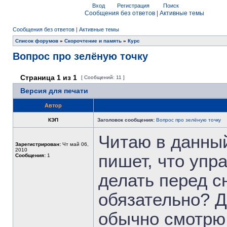
Вход
Регистрация
Поиск
Сообщения без ответов
|
Активные темы
Сообщения без ответов
|
Активные темы
Список форумов
»
Скорочтение и память
»
Курс
Вопрос про зелёную точку
Страница
1
из
1
[ Сообщений: 11 ]
Версия для печати
Автор
КЭП
Заголовок сообщения:
Вопрос про зелёную точку
Читаю в данный
Зарегистрирован:
Чт май 06,
2010
пишет, что упр
Сообщения:
1
делать перед с
обязательно? Д
обычно смотрю 