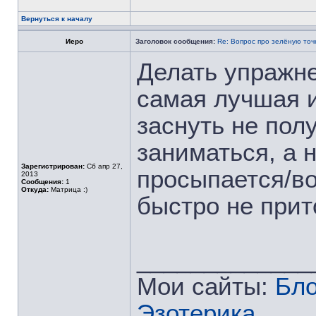
Вернуться к началу
Иеро
Заголовок сообщения:
Re: Вопрос про зелёную точ
Делать упражне
самая лучшая и
заснуть не пол
заниматься, а н
Зарегистрирован:
Сб апр 27,
просыпается/во
2013
Сообщения:
1
Откуда:
Матрица :)
быстро не при
_____________
Мои сайты:
Бло
Эзотерика