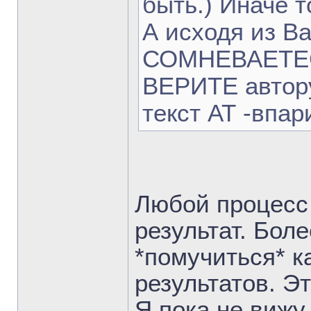
быть.) Иначе то
А исходя из В
СОМНЕВАЕТЕСЬ
ВЕРИТЕ автору
текст АТ -впа
Любой процесс 
результат. Боле
*помучиться* к
результатов. Эт
Я пока не вижу 