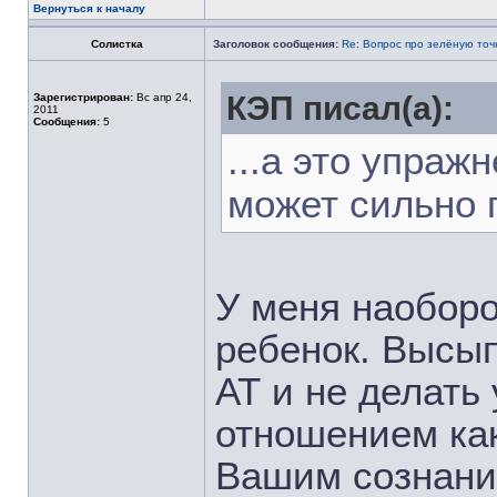
Вернуться к началу
Солистка
Заголовок сообщения:
Re: Вопрос про зелёную точ
КЭП писал(а):
Зарегистрирован:
Вс апр 24,
2011
Сообщения:
5
...а это упраж
может сильно 
У меня наоборо
ребенок. Высы
АТ и не делать
отношением как
Вашим сознани