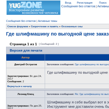
Вход
Регистрация
Поиск
Сообщения без ответов
|
Активны
Сообщения без ответов
|
Активные темы
Список форумов
»
Скорочтение и память
»
Осознанные сны
Где шлифмашину по выгодной цене зака
Страница
1
из
1
[ Сообщений: 2 ]
Версия для печати
Автор
Дмитрий Острагов
Заголовок сообщения:
Где шлифмашину по выгодно
Где шлифмашину по выгодной цене 
Зарегистрирован:
Вс дек 24,
2017
Сообщения:
2
Вернуться к началу
Леонид Клюц
Заголовок сообщения:
Re: Где шлифмашину по выг
Шлифмашину я себе выбрал вот в э
Зарегистрирован:
Пн дек 25,
Инструмент мне доставили очень быс
2017