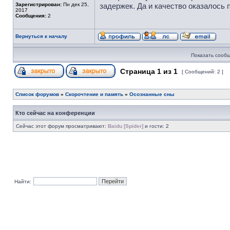
Зарегистрирован:
Пн дек 25,
задержек. Да и качество оказалось
2017
Сообщения:
2
Вернуться к началу
Показать сообщ
Страница
1
из
1
[ Сообщений: 2 ]
Список форумов
»
Скорочтение и память
»
Осознанные сны
Кто сейчас на конференции
Сейчас этот форум просматривают:
Baidu [Spider]
и гости: 2
Найти: