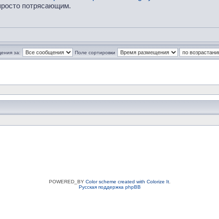
 просто потрясающим.
ения за:
Поле сортировки
POWERED_BY
Color scheme created with Colorize It
.
Русская поддержка phpBB