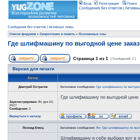
Вход
Регистрация
Поиск
Сообщения без ответов
|
Активны
Сообщения без ответов
|
Активные темы
Список форумов
»
Скорочтение и память
»
Осознанные сны
Где шлифмашину по выгодной цене зака
Страница
1
из
1
[ Сообщений: 2 ]
Версия для печати
Автор
Дмитрий Острагов
Заголовок сообщения:
Где шлифмашину по выгодно
Где шлифмашину по выгодной цене 
Зарегистрирован:
Вс дек 24,
2017
Сообщения:
2
Вернуться к началу
Леонид Клюц
Заголовок сообщения:
Re: Где шлифмашину по выг
Шлифмашину я себе выбрал вот в э