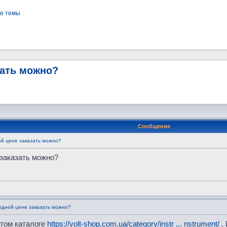
е темы
зать можно?
Сообщение
й цене заказать можно?
заказать можно?
одной цене заказать можно?
том каталоге
https://volt-shop.com.ua/category/instr ... nstrument/
.