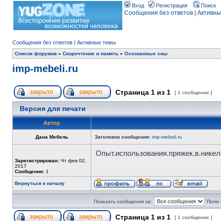
Вход
Регистрация
Поиск
Сообщения без ответов
|
Активны
Сообщения без ответов
|
Активные темы
Список форумов
»
Скорочтение и память
»
Осознанные сны
imp-mebeli.ru
Страница
1
из
1
[ 1 сообщение ]
Версия для печати
Автор
Дана Мебель
Заголовок сообщения:
imp-mebeli.ru
Опыт.использования.пряжек.в.никеле
Зарегистрирован:
Чт фев 02,
2017
Сообщения:
1
Вернуться к началу
Показать сообщения за:
Поле 
Страница
1
из
1
[ 1 сообщение ]