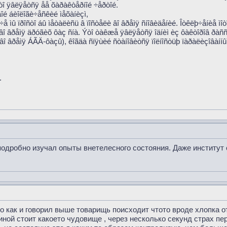
òî ÿâëÿåòñÿ åå õàðàêòåðíîé ÷åðòîé.
áîé áèîëîãè÷åñêèé ìåõàíèçì,
÷å ìû ïðîñòî áû ìåòàëèñü â ïîñòåëè âî âðåìÿ ñíîâèäåíèé. Îòêëþ÷åíèå ìî
î âî âðåìÿ äðóãèõ ôàç ñíà. Ýòî òàêæå ÿâëÿåòñÿ îäíèì èç ôàêòîðîâ ðàññ
 âî âðåìÿ ÁÃÄ-ôàçû), êîãäà ñïÿùèé ñòàíîâèòñÿ ïîëíîñòüþ ïàðàëèçîâàííûì
.
дробно изучал опыты внетелесного состояния. Даже институт орг
то как и говорил выше товарищь поисходит чтото вроде хлопка от
иной стоит какоето чудовище , через несколько секунд страх пе