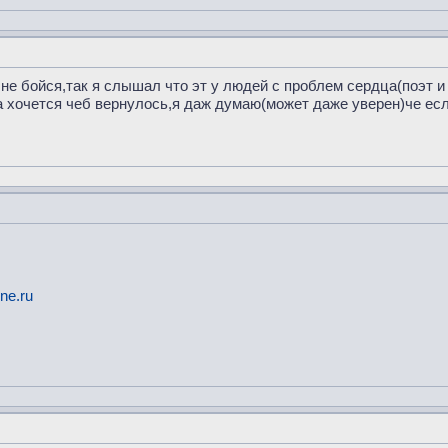
 не бойся,так я слышал что эт у людей с проблем сердца(поэт 
а хочется чеб вернулось,я даж думаю(может даже уверен)че есль
ne.ru