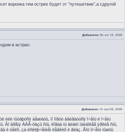
осет воронка тем острее будет эт "путешетвие",а сдругой
Добавлено:
Вс окт 15, 2006
одом в астрал.
Добавлено:
Чт ноя 09, 2006
ñòè èëè ïûòàþòñÿ áåæàòü, íî ìîãóò äâèãàòüñÿ î÷åíü è î÷åíü
àíû. Âî âðåìÿ ÁÄÃ-ôàçû ñíà, êîãäà ìû âèäèì íàèáîëåå ÿðêèå ñíû,
îçãà è òåëîì, çà èñêëþ÷åíèåì ëåãêèõ è ãëàç. Âîò ïî÷åìó ìûøöû