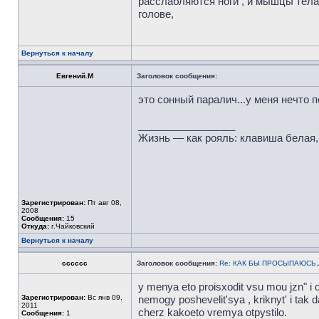
расслабляются ноги , и мышцы тела
голове,
Вернуться к началу
Евгений.М
Заголовок сообщения:
это сонный паралич...у меня нечто 
_________________
Жизнь — как рояль: клавиша белая, 
Зарегистрирован:
Пт авг 08,
2008
Сообщения:
15
Откуда:
г.Чайковский
Вернуться к началу
сссссс
Заголовок сообщения:
Re: КАК БЫ ПРОСЫПАЮСЬ
y menya eto proisxodit vsu mou jzn" i oc
Зарегистрирован:
Вс янв 09,
nemogy poshevelit'sya , kriknyt' i tak
2011
cherz kakoeto vremya otpystilo.
Сообщения:
1