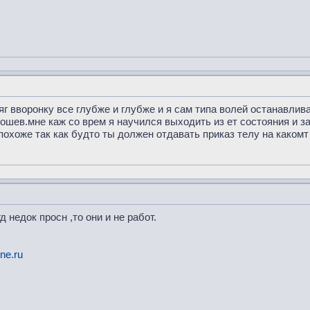
яг вворонку все глубже и глубже и я сам типа волей останавлив
пошев.мне каж со врем я научился выходить из ет состояния и з
охоже так как будто ты должен отдавать приказ телу на какомт
д недок просн ,то они и не работ.
ne.ru