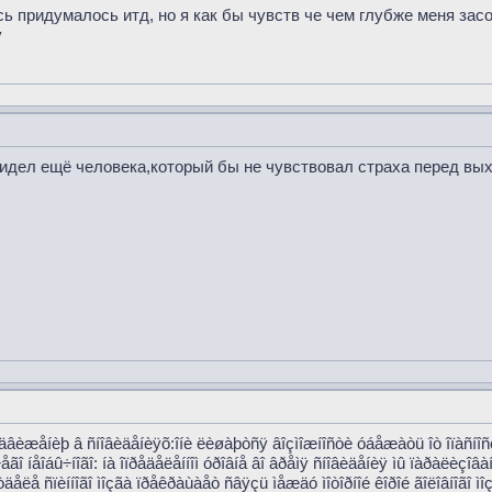
сь придумалось итд, но я как бы чувств че чем глубже меня зас
у
идел ещё человека,который бы не чувствовал страха перед вых
ê äâèæåíèþ â ñíîâèäåíèÿõ:îíè ëèøàþòñÿ âîçìîæíîñòè óáåæàòü îò îïàñíî
ãî íåîáû÷íîãî: íà îïðåäåëåííîì óðîâíå âî âðåìÿ ñíîâèäåíèÿ ìû ïàðàëèçîâ
äåëå ñïèííîãî ìîçãà ïðåêðàùàåò ñâÿçü ìåæäó ìîòîðíîé êîðîé ãîëîâíîãî ì