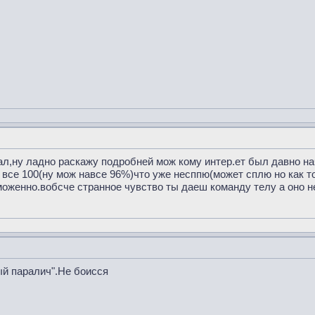
ал,ну ладно раскажу подробней мож кому интер.ет был давно на
все 100(ну мож навсе 96%)что уже несппю(может сплю но как то
рможенно.вобсче странное чувство ты даеш команду телу а оно н
ый паралич".Не боисся