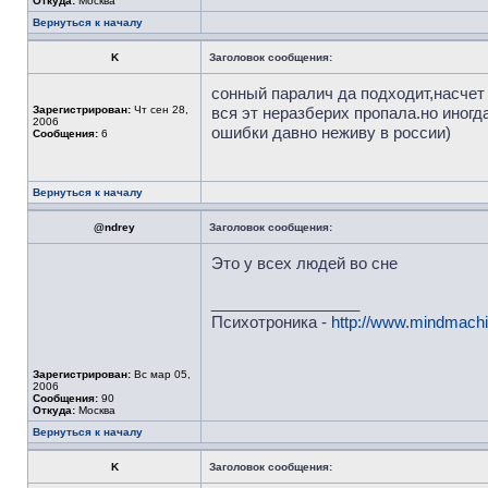
Откуда:
Москва
Вернуться к началу
K
Заголовок сообщения:
сонный паралич да подходит,насчет
Зарегистрирован:
Чт сен 28,
вся эт неразберих пропала.но иногд
2006
ошибки давно неживу в россии)
Сообщения:
6
Вернуться к началу
@ndrey
Заголовок сообщения:
Это у всех людей во сне
_________________
Психотроника -
http://www.mindmachi
Зарегистрирован:
Вс мар 05,
2006
Сообщения:
90
Откуда:
Москва
Вернуться к началу
K
Заголовок сообщения: