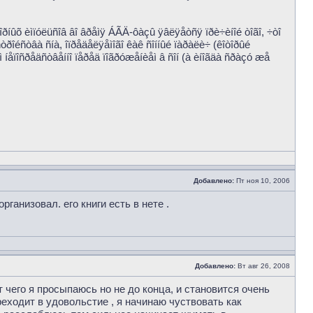
òîðíûõ èìïóëüñîâ âî âðåìÿ ÁÃÄ-ôàçû ÿâëÿåòñÿ ïðè÷èíîé òîãî, ÷òî
òðîéñòâà ñíà, îïðåäåëÿåìîãî êàê ñîííûé ïàðàëè÷ (êîòîðûé
 íåïîñðåäñòâåííî ïåðåä ïîãðóæåíèåì â ñîí (à èíîãäà ñðàçó æå
Добавлено:
Пт ноя 10, 2006
анизовал. его книги есть в нете .
Добавлено:
Вт авг 26, 2008
 чего я просыпаюсь но не до конца, и становится очень
реходит в удовольстие , я начинаю чуствовать как