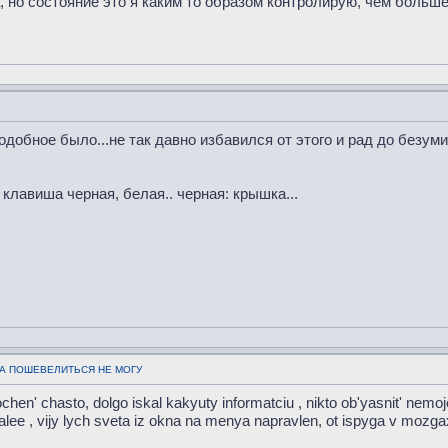
, но состояние это я каким то образом контролирую, чем больш
подобное было...не так давно избавился от этого и рад до безум
клавиша черная, белая.. черная: крышка...
,А ПОШЕВЕЛИТЬСЯ НЕ МОГУ
hen' chasto, dolgo iskal kakyuty informatciu , nikto ob'yasnit' nemojet,
 dalee , vijy lych sveta iz okna na menya napravlen, ot ispyga v moz