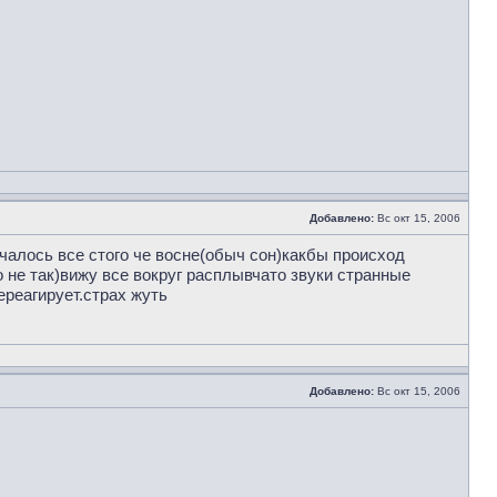
Добавлено:
Вс окт 15, 2006
чалось все стого че восне(обыч сон)какбы происход
 не так)вижу все вокруг расплывчато звуки странные
ереагирует.страх жуть
Добавлено:
Вс окт 15, 2006