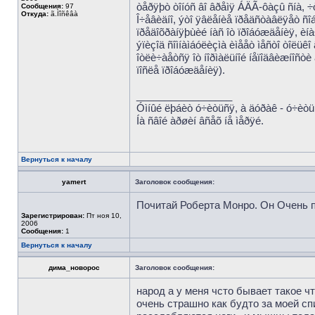
òåðÿþò òîíóñ âî âðåìÿ ÁÄÃ-ôàçû ñíà, ÷
Сообщения:
97
Откуда:
ã.Ìîñêâà
Î÷åâèäíî, ýòî ÿâëåíèå ïðåäñòàâëÿåò ñî
ïðåäîõðàíÿþùèé íàñ îò ïðîáóæäåíèÿ, èíà
ýïèçîä ñîìíàìáóëèçìà èìååò ìåñòî òîëüê
îòëè÷àåòñÿ îò íîðìàëüíîé íåïîäâèæíîñòè
ïîñëå ïðîáóæäåíèÿ).
_________________
Óìíûé ëþáèò ó÷èòüñÿ, à äóðàê - ó÷èòü
Íà ñâîé àðøèí âñåõ íå ìåðÿé.
Вернуться к началу
yamert
Заголовок сообщения:
Почитай Роберта Монро. Он Очень по
Зарегистрирован:
Пт ноя 10,
2006
Сообщения:
1
Вернуться к началу
дима_новорос
Заголовок сообщения:
народ а у меня чсто бывает такое ч
очень страшно как будто за моей сп