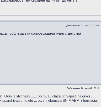
е расслаблюсь тем сильнее начинает шуметь в
Добавлено:
Ср авг 27, 2008
ия...а проблема эта сопровождала меня с детства
Добавлено:
Вс янв 09, 2011
 Odin iz slychaev....... otkruvau glaza ot tyajesti na grydi ,
gax sparshivau chto eto ... otvet nebousya SNIMAEM informaciu,