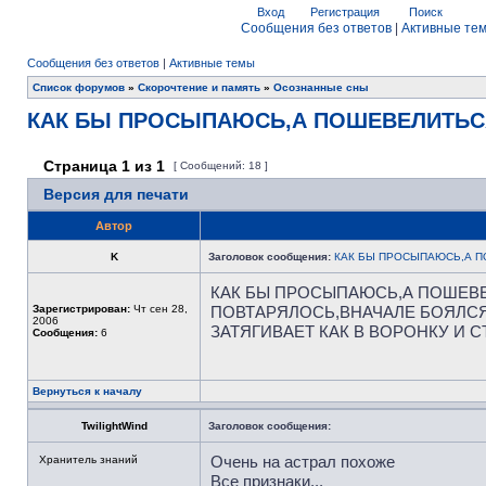
Вход
Регистрация
Поиск
Сообщения без ответов
|
Активные те
Сообщения без ответов
|
Активные темы
Список форумов
»
Скорочтение и память
»
Осознанные сны
КАК БЫ ПРОСЫПАЮСЬ,А ПОШЕВЕЛИТЬС
Страница
1
из
1
[ Сообщений: 18 ]
Версия для печати
Автор
K
Заголовок сообщения:
КАК БЫ ПРОСЫПАЮСЬ,А П
КАК БЫ ПРОСЫПАЮСЬ,А ПОШЕВЕ
Зарегистрирован:
Чт сен 28,
ПОВТАРЯЛОСЬ,ВНАЧАЛЕ БОЯЛСЯ
2006
ЗАТЯГИВАЕТ КАК В ВОРОНКУ И 
Сообщения:
6
Вернуться к началу
TwilightWind
Заголовок сообщения:
Очень на астрал похоже
Хранитель знаний
Все признаки...