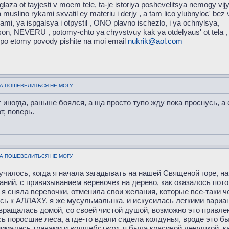
glaza ot tayjesti v moem tele, ta-je istoriya poshevelitsya nemogy v
 muslino rykami sxvatil ey materiu i derjy , a tam lico ylubnyloc' be
ami, ya ispgalsya i otpystil , ONO plavno ischezlo, i ya ochnylsya,
oson, NEVERU , potomy-chto ya chyvstvuy kak ya otdelyaus' ot tela ,
li po etomy povody pishite na moi email
nukrik@aol.com
,А ПОШЕВЕЛИТЬСЯ НЕ МОГУ
 иногда, раньше боялся, а ща просто тупо жду пока проснусь, а 
т, поверь.
,А ПОШЕВЕЛИТЬСЯ НЕ МОГУ
училось, когда я начала загадывать на нашей Священой горе, на
аний, с привязыванием веревочек на дерево, как оказалось по
 я сняла веревочки, отменила свои желания, которые все-таки 
ась к АЛЛАХУ. я же мусульмальнка. и искусилась легкими вариа
озвращалась домой, со своей чистой душой, возможно это привле
сь поросшие леса, а где-то вдали сидела колдунья, вроде это бы
ималась травами и волшебством. я была красивой девушкой. как