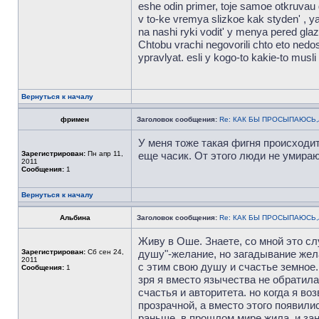
eshe odin primer, toje samoe otkruvau 
v to-ke vremya slizkoe kak styden' , ya
na nashi ryki vodit' y menya pered glaz
Chtobu vrachi negovorili chto eto ned
ypravlyat. esli y kogo-to kakie-to mus
Вернуться к началу
фримен
Заголовок сообщения:
Re: КАК БЫ ПРОСЫПАЮСЬ
У меня тоже такая фигня происходит
Зарегистрирован:
Пн апр 11,
еще часик. От этого люди не умираю
2011
Сообщения:
1
Вернуться к началу
Альбина
Заголовок сообщения:
Re: КАК БЫ ПРОСЫПАЮСЬ
Живу в Оше. Знаете, со мной это сл
Зарегистрирован:
Сб сен 24,
душу"-желание, но загадывание жел
2011
с этим свою душу и счастье земное.
Сообщения:
1
зря я вместо язычества не обратил
счастья и авторитета. но когда я в
прозрачной, а вместо этого появили
раньше, в прошлом мире жила, и зан