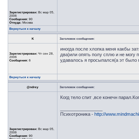
Зарегистрирован:
Вс мар 05,
2006
Сообщения:
90
Откуда:
Москва
Вернуться к началу
K
Заголовок сообщения:
иногда после хлопка меня какбы зат
Зарегистрирован:
Чт сен 28,
два)или опять полу сплю и не могу 
2006
удавалось я просыпался(а эт было п
Сообщения:
6
Вернуться к началу
@ndrey
Заголовок сообщения:
Когд тело спит ,все конечн парал.Ког
_________________
Психотроника -
http://www.mindmachi
Зарегистрирован:
Вс мар 05,
2006
Сообщения:
90