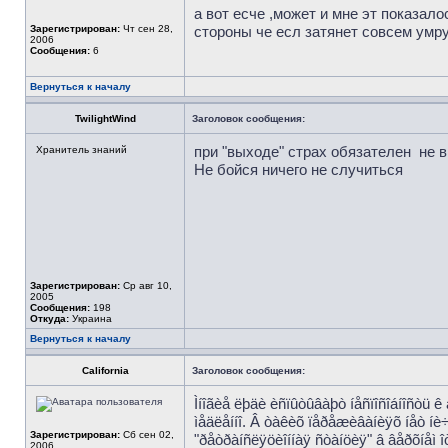
а вот есче ,может и мне эт показало
Зарегистрирован:
Чт сен 28,
стороны че есл затянет совсем умр
2006
Сообщения:
6
Вернуться к началу
TwilightWind
Заголовок сообщения:
при "выходе" страх обязателен
не в
Хранитель знаний
Не бойся ничего не случиться
Зарегистрирован:
Ср авг 10,
2005
Сообщения:
198
Откуда:
Украина
Вернуться к началу
California
Заголовок сообщения:
Ìíîãèå ëþäè èñïûòûâàþò íåñïîñîáíîñòü 
ìåäëåííî. Â òàêèõ ïåðåæèâàíèÿõ íåò íè÷å
Зарегистрирован:
Сб сен 02,
"ðåòðàíñëÿöèîííàÿ ñòàíöèÿ" â âåðõíåì îò
2006