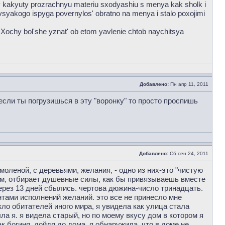
ijy kakyuty prozrachnyu materiu sxodyashiu s menya kak sholk i
z vsyakogo ispyga povernylos' obratno na menya i stalo poxojimi
 Xochy bol'she yznat' ob etom yavlenie chtob naychitsya
Добавлено:
Пн апр 11, 2011
если ты погрузишься в эту "воронку" то просто проспишь
Добавлено:
Сб сен 24, 2011
моленой, с деревьями, желания, - одно из них-это "чистую
том, отбирает душевные силы, как бы привязываешь вместе
через 13 дней сбылись. чертова дюжина-число тринадцать.
нтами исполнений желаний. это все не принесло мне
кло обитателей иного мира, я увидела как улица стала
ла я. я видела старый, но по моему вкусу дом в котором я
 богиня. дойдя до дома, я обнаружила, что в доме не