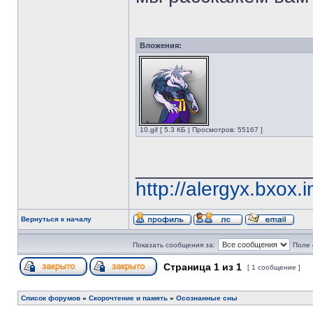
Вложения:
10.gif [ 5.3 КБ | Просмотров: 55167 ]
_______________
http://alergyx.bxox.i
Вернуться к началу
Показать сообщения за:
Поле 
Страница
1
из
1
[ 1 сообщение ]
Список форумов
»
Скорочтение и память
»
Осознанные сны