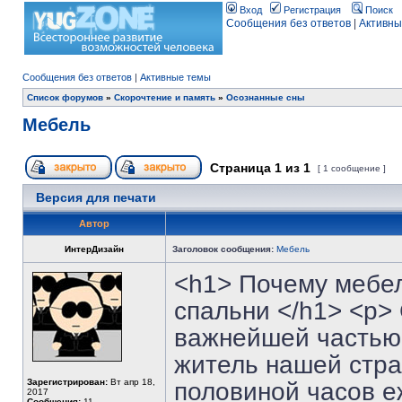
Вход
Регистрация
Поиск
Сообщения без ответов
|
Активны
Сообщения без ответов
|
Активные темы
Список форумов
»
Скорочтение и память
»
Осознанные сны
Мебель
Страница
1
из
1
[ 1 сообщение ]
Версия для печати
Автор
ИнтерДизайн
Заголовок сообщения:
Мебель
<h1> Почему мебе
спальни </h1> <p> 
важнейшей частью 
житель нашей стра
Зарегистрирован:
Вт апр 18,
половиной часов е
2017
Сообщения:
11