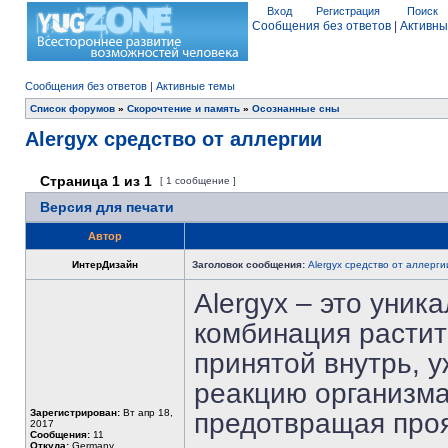
Вход
Регистрация
Поиск
Сообщения без ответов
|
Активны
Сообщения без ответов
|
Активные темы
Список форумов
»
Скорочтение и память
»
Осознанные сны
Alergyx средство от аллергии
Страница
1
из
1
[ 1 сообщение ]
Версия для печати
Автор
ИнтерДизайн
Заголовок сообщения:
Alergyx средство от аллерги
Alergyx – это уник
комбинация растит
принятой внутрь, у
реакцию организма
Зарегистрирован:
Вт апр 18,
предотвращая проя
2017
Сообщения:
11
Откуда:
Germany