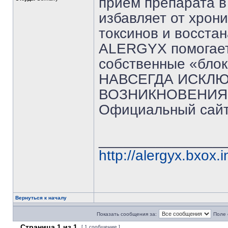
прием препарата в
избавляет от хрон
токсинов и восста
ALERGYX помогает
собственные «бло
НАВСЕГДА ИСКЛ
ВОЗНИКНОВЕНИЯ
Официальный сай
_______________
http://alergyx.bxox.i
Вернуться к началу
Показать сообщения за:
Поле 
Страница
1
из
1
[ 1 сообщение ]