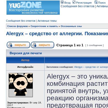
Вход
Регистрация
Поиск
Сообщения без ответов
|
Активны
Сообщения без ответов
|
Активные темы
Список форумов
»
Скорочтение и память
»
Осознанные сны
Alergyx – средство от аллергии. Показани
Страница
1
из
1
[ 1 сообщение ]
Версия для печати
Автор
ИнтерДизайн
Заголовок сообщения:
Alergyx – средство от аллер
Alergyx – это уник
комбинация растит
принятой внутрь, у
реакцию организма
Зарегистрирован:
Вт апр 18,
предотвращая проя
2017
Сообщения:
11