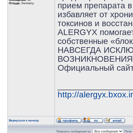
прием препарата в
Откуда:
Germany
избавляет от хрон
токсинов и восста
ALERGYX помогает
собственные «бло
НАВСЕГДА ИСКЛ
ВОЗНИКНОВЕНИЯ
Официальный сай
_______________
http://alergyx.bxox.i
Вернуться к началу
Показать сообщения за:
Поле 