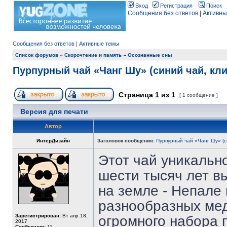
Вход
Регистрация
Поиск
Сообщения без ответов
|
Активны
Сообщения без ответов
|
Активные темы
Список форумов
»
Скорочтение и память
»
Осознанные сны
Пурпурный чай «Чанг Шу» (синий чай, кл
Страница
1
из
1
[ 1 сообщение ]
Версия для печати
Автор
ИнтерДизайн
Заголовок сообщения:
Пурпурный чай «Чанг Шу» (с
Этот чай уникально
шести тысяч лет в
на земле - Непале 
разнообразных мед
Зарегистрирован:
Вт апр 18,
огромного набора 
2017
Сообщения:
11