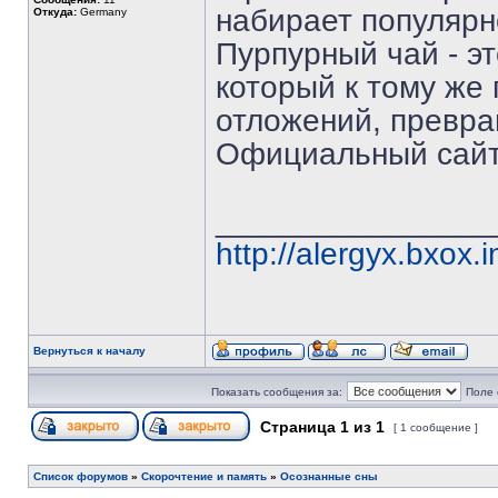
набирает популярн
Откуда:
Germany
Пурпурный чай - э
который к тому же
отложений, превра
Официальный сай
_______________
http://alergyx.bxox.i
Вернуться к началу
Показать сообщения за:
Поле 
Страница
1
из
1
[ 1 сообщение ]
Список форумов
»
Скорочтение и память
»
Осознанные сны