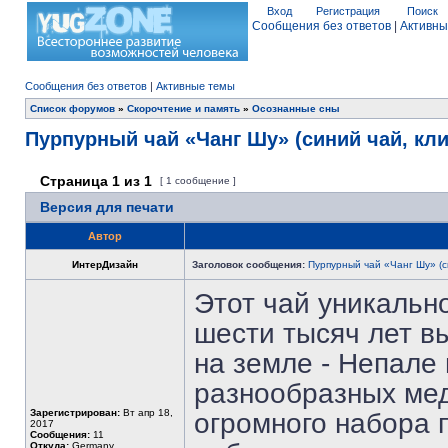
Вход
Регистрация
Поиск
Сообщения без ответов
|
Активны
Сообщения без ответов
|
Активные темы
Список форумов
»
Скорочтение и память
»
Осознанные сны
Пурпурный чай «Чанг Шу» (синий чай, кл
Страница
1
из
1
[ 1 сообщение ]
Версия для печати
Автор
ИнтерДизайн
Заголовок сообщения:
Пурпурный чай «Чанг Шу» (с
Этот чай уникально
шести тысяч лет в
на земле - Непале 
разнообразных мед
Зарегистрирован:
Вт апр 18,
огромного набора 
2017
Сообщения:
11
Откуда:
Germany