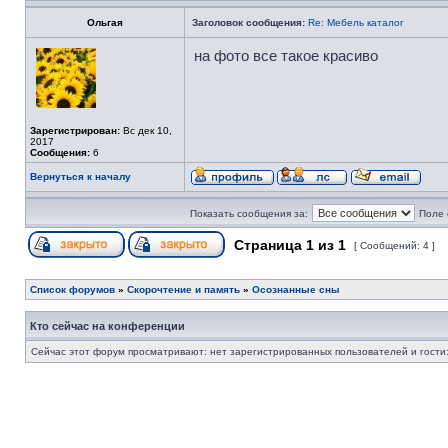
Ольгая
Заголовок сообщения:
Re: Мебель каталог
на фото все такое красиво
Зарегистрирован:
Вс дек 10,
2017
Сообщения:
6
Вернуться к началу
Показать сообщения за:
Поле 
Страница
1
из
1
[ Сообщений: 4 ]
Список форумов
»
Скорочтение и память
»
Осознанные сны
Кто сейчас на конференции
Сейчас этот форум просматривают: нет зарегистрированных пользователей и гости: