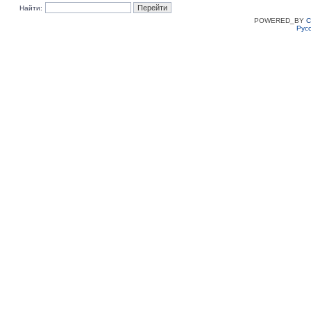
Найти:
POWERED_BY
C
Рус