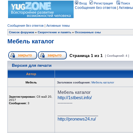
Вход
Регистрация
Поиск
Сообщения без ответов
|
Активны
Сообщения без ответов
|
Активные темы
Список форумов
»
Скорочтение и память
»
Осознанные сны
Мебель каталог
Страница
1
из
1
[ Сообщений: 4 ]
Версия для печати
Автор
Мебель
Заголовок сообщения:
Мебель каталог
Мебель каталог
Зарегистрирован:
Сб май 20,
http://1stbest.info/
2017
----------
Сообщения:
3
_________________
http://pronews24.ru/