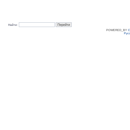
Найти:
POWERED_BY
C
Рус