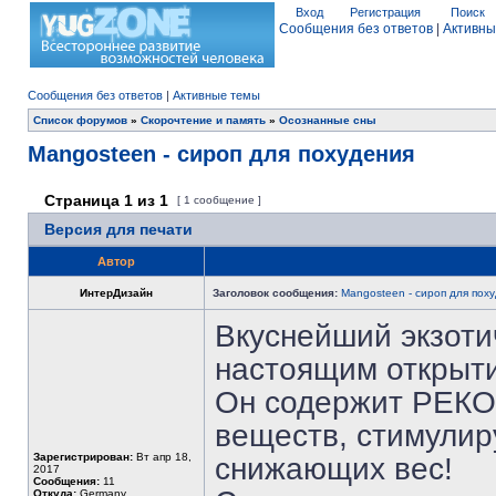
Вход
Регистрация
Поиск
Сообщения без ответов
|
Активны
Сообщения без ответов
|
Активные темы
Список форумов
»
Скорочтение и память
»
Осознанные сны
Mangosteen - сироп для похудения
Страница
1
из
1
[ 1 сообщение ]
Версия для печати
Автор
ИнтерДизайн
Заголовок сообщения:
Mangosteen - сироп для пох
Вкуснейший экзотич
настоящим открыти
Он содержит РЕКО
веществ, стимулир
Зарегистрирован:
Вт апр 18,
снижающих вес!
2017
Сообщения:
11
Откуда:
Germany