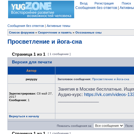
Вход
Регистрация
Поиск
Сообщения без ответов
|
Активны
Сообщения без ответов
|
Активные темы
Список форумов
»
Скорочтение и память
»
Осознанные сны
Просветление и йога-сна
Страница
1
из
1
[ 1 сообщение ]
Версия для печати
Автор
рюруру
Заголовок сообщения:
Просветление и йога-сна
Занятия в Москве бесплатные. Ище
Зарегистрирован:
Сб май 27,
Аудио-курс:
https://vk.com/videos-1
2017
_________________
Сообщения:
1
Вернуться к началу
Показать сообщения за:
Поле 
Страница
1
из
1
[ 1 сообщение ]