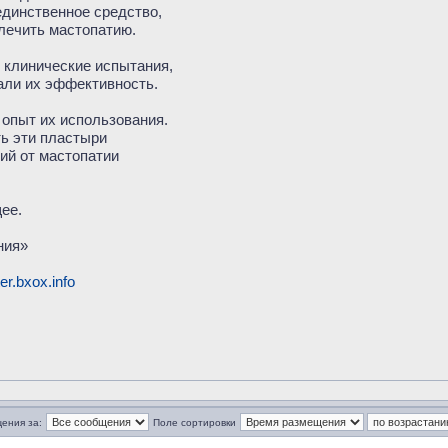
 единственное средство,
лечить мастопатию.
клинические испытания,
али их эффективность.
 опыт их использования.
ть эти пластыри
ий от мастопатии
ее.
ния»
ter.bxox.info
ения за:
Поле сортировки