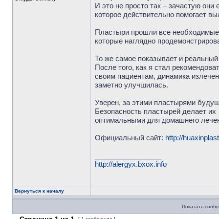
И это не просто так – зачастую они
которое действительно помогает вы
Пластыри прошли все необходимые 
которые наглядно продемонстриров
То же самое показывает и реальный
После того, как я стал рекомендова
своим пациентам, динамика излечен
заметно улучшилась.
Уверен, за этими пластырями будущ
Безопасность пластырей делает их
оптимальными для домашнего лече
Официальный сайт:
http://huaxinplas
_________________
http://alergyx.bxox.info
Вернуться к началу
Показать сообщ
[ 1 сообщение ]