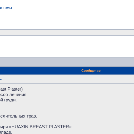
е темы
Сообщение
зы
st Plaster)
особ лечения
й груди.
целительных трав.
стыри «HUAXIN BREAST PLASTER»
ападе.