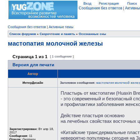
Вход
Регистрация
Поиск
Сообщения без ответов
|
Активны
Сообщения без ответов
|
Активные темы
Список форумов
»
Скорочтение и память
»
Осознанные сны
мастопатия молочной железы
Страница
1
из
1
[ 1 сообщение ]
Версия для печати
Автор
ИнтерДизайн
Заголовок сообщения:
мастопатия молочной желе
Пластырь от мастопатии (Huaxin Brea
- это современный и безопасный сп
и профилактики заболевания женско
Действие пластыря основано
на лечебных свойствах восточных 
Зарегистрирован:
Вт апр 18,
«Китайские трансдермальные пла
2017
Сообщения:
11
невероятно популярны сегодня на З
Откуда:
Germany