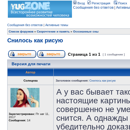
Вход
Регистрация
Поиск
Сообщения без ответов
|
Активны
Сообщения без ответов
|
Активные темы
Список форумов
»
Скорочтение и память
»
Осознанные сны
Снилось как рисую
Страница
1
из
1
[ 1 сообщение ]
Версия для печати
Автор
Солнцева
Заголовок сообщения:
Снилось как рисую
А у вас бывает тако
настоящие картины
совершенно не уме
Зарегистрирован:
Пт авг 11,
снится. А однажды
2017
Сообщения:
14
убедительно доказ