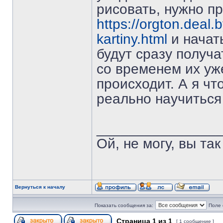
рисовать, нужно п
https://orgton.deal
kartiny.html
и начат
будут сразу получ
со временем их уже
происходит. А я чт
реально научиться
_______________
Ой, не могу, вы так
Вернуться к началу
Показать сообщения за:
Поле 
Страница
1
из
1
[ 1 сообщение ]