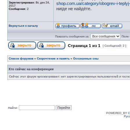
Зарегистрирован:
Вс дек 24,
shop.com.ua/category/obogrev-i-teplyj-
2017
нигде не найдёте.
Сообщения:
2
Вернуться к началу
Показать сообщения за:
Поле 
Страница
1
из
1
[ Сообщений: 2 ]
Список форумов
»
Скорочтение и память
»
Осознанные сны
Кто сейчас на конференции
Сейчас этот форум просматривают: нет зарегистрированных пользователей и гости:
Найти:
POWERED_BY
C
Рус