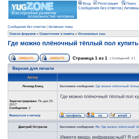
Вход
Регистрация
Поиск
Сообщения без ответов
|
Активны
Сообщения без ответов
|
Активные темы
Список форумов
»
Скорочтение и память
»
Осознанные сны
Где можно плёночный тёплый пол купить
Страница
1
из
1
[ Сообщений: 2 ]
Версия для печати
Автор
Леонид Клюц
Заголовок сообщения:
Где можно плёночный тёплый
Где можно плёночный тёплый пол к
Зарегистрирован:
Пн дек 25,
2017
Сообщения:
2
Вернуться к началу
Дмитрий Острагов
Заголовок сообщения:
Re: Где можно плёночный тё
Имеете ввиду, инфракрасный? Я себ