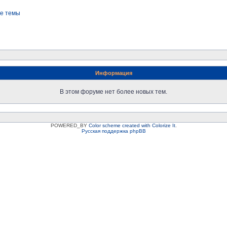
е темы
Информация
В этом форуме нет более новых тем.
POWERED_BY
Color scheme created with Colorize It
.
Русская поддержка phpBB