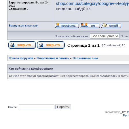
Зарегистрирован:
Вс дек 24,
shop.com.ua/category/obogrev-i-teplyj-
2017
нигде не найдёте.
Сообщения:
2
Вернуться к началу
Показать сообщения за:
Поле 
Страница
1
из
1
[ Сообщений: 2 ]
Список форумов
»
Скорочтение и память
»
Осознанные сны
Кто сейчас на конференции
Сейчас этот форум просматривают: нет зарегистрированных пользователей и гости:
Найти:
POWERED_BY
C
Рус