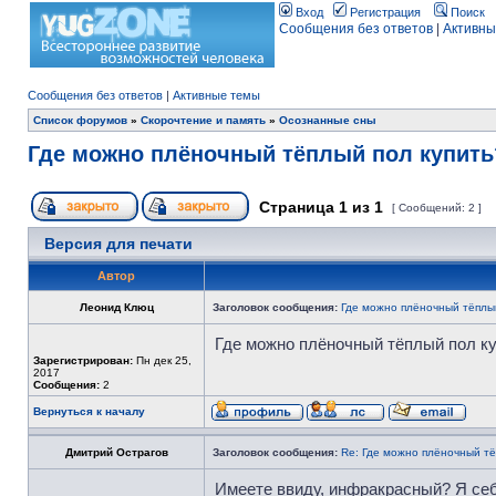
Вход
Регистрация
Поиск
Сообщения без ответов
|
Активны
Сообщения без ответов
|
Активные темы
Список форумов
»
Скорочтение и память
»
Осознанные сны
Где можно плёночный тёплый пол купить
Страница
1
из
1
[ Сообщений: 2 ]
Версия для печати
Автор
Леонид Клюц
Заголовок сообщения:
Где можно плёночный тёплый
Где можно плёночный тёплый пол к
Зарегистрирован:
Пн дек 25,
2017
Сообщения:
2
Вернуться к началу
Дмитрий Острагов
Заголовок сообщения:
Re: Где можно плёночный тё
Имеете ввиду, инфракрасный? Я себ