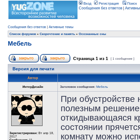
Вход
Регистрация
Поиск
Сообщения без ответов
|
Активны
Сообщения без ответов
|
Активные темы
Список форумов
»
Скорочтение и память
»
Осознанные сны
Мебель
Страница
1
из
1
[ 1 сообщение ]
Версия для печати
Автор
ИнтерДизайн
Заголовок сообщения:
Мебель
При обустройстве 
полезным решением
откидывающаяся кр
состоянии прячетс
Зарегистрирован:
Вт апр 18,
комнату можно исп
2017
Сообщения:
11