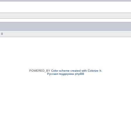
 0
POWERED_BY
Color scheme created with Colorize It
.
Русская поддержка phpBB