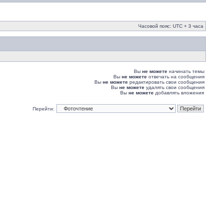
Часовой пояс: UTC + 3 часа
Вы
не можете
начинать темы
Вы
не можете
отвечать на сообщения
Вы
не можете
редактировать свои сообщения
Вы
не можете
удалять свои сообщения
Вы
не можете
добавлять вложения
Перейти: