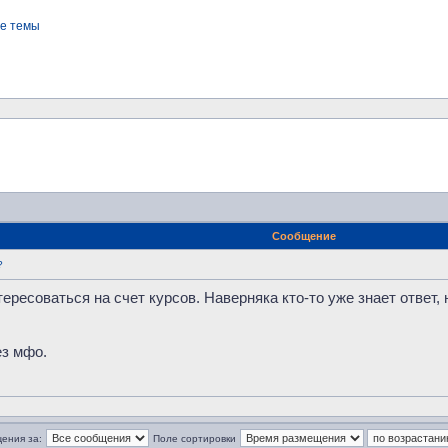
е темы
Сообщение
?
ересоваться на счет курсов. Наверняка кто-то уже знает ответ,
з мфо.
ения за:
Поле сортировки