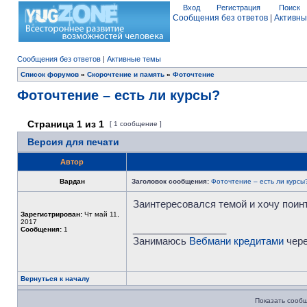
Вход
Регистрация
Поиск
Сообщения без ответов
|
Активны
Сообщения без ответов
|
Активные темы
Список форумов
»
Скорочтение и память
»
Фоточтение
Фоточтение – есть ли курсы?
Страница
1
из
1
[ 1 сообщение ]
Версия для печати
Автор
Вардан
Заголовок сообщения:
Фоточтение – есть ли курсы
Заинтересовался темой и хочу поинт
Зарегистрирован:
Чт май 11,
2017
_________________
Сообщения:
1
Занимаюсь
Вебмани кредитами
чере
Вернуться к началу
Показать сообщ