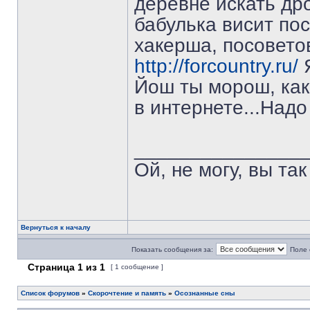
деревне искать дро
бабулька висит по
хакерша, посовето
http://forcountry.ru/
Я
Йош ты морош, как
в интернете...Надо
_______________
Ой, не могу, вы так
Вернуться к началу
Показать сообщения за:
Поле 
Страница
1
из
1
[ 1 сообщение ]
Список форумов
»
Скорочтение и память
»
Осознанные сны