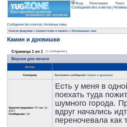
Вход
Регистрация
Поиск
Сообщения без ответов
|
Активны
Сообщения без ответов
|
Активные темы
Список форумов
»
Скорочтение и память
»
Осознанные сны
Камин и дровишки
Страница
1
из
1
[ 1 сообщение ]
Версия для печати
Автор
Солнцева
Заголовок сообщения:
Камин и дровишки
Есть у меня в одно
поехать туда пожит
шумного города. П
Зарегистрирован:
Пт авг 11,
вдруг начались идт
2017
Сообщения:
14
переночевала как т