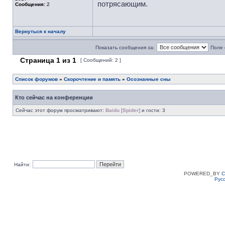
потрясающим.
Сообщения:
2
Вернуться к началу
Показать сообщения за:
Поле 
Страница
1
из
1
[ Сообщений: 2 ]
Список форумов
»
Скорочтение и память
»
Осознанные сны
Кто сейчас на конференции
Сейчас этот форум просматривают:
Baidu [Spider]
и гости: 3
Найти:
POWERED_BY
C
Рус