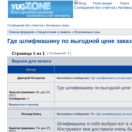
Вход
Регистрация
Поиск
Сообщения без ответов
|
Активны
Сообщения без ответов
|
Активные темы
Список форумов
»
Скорочтение и память
»
Осознанные сны
Где шлифмашину по выгодной цене зака
Страница
1
из
1
[ Сообщений: 2 ]
Версия для печати
Автор
Дмитрий Острагов
Заголовок сообщения:
Где шлифмашину по выгодно
Где шлифмашину по выгодной цене 
Зарегистрирован:
Вс дек 24,
2017
Сообщения:
2
Вернуться к началу
Леонид Клюц
Заголовок сообщения:
Re: Где шлифмашину по выг
Шлифмашину я себе выбрал вот в э
Зарегистрирован:
Пн дек 25,
Инструмент мне доставили очень быс
2017