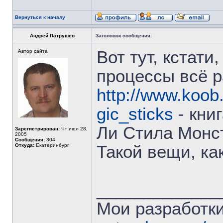
Вернуться к началу
Андрей Патрушев
Заголовок сообщения:
Вот тут, кстати
Автор сайта
процессы всё р
http://www.koob.r
gic_sticks
- кни
Ли Стила Монс
Зарегистрирован:
Чт июл 28,
2005
Сообщения:
304
Откуда:
Екатеринбург
Такой вещи, ка
_____________
Мои разработки