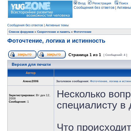
Вход
Регистрация
Поиск
Сообщения без ответов
|
Активны
Сообщения без ответов
|
Активные темы
Список форумов
»
Скорочтение и память
»
Фоточтение
Фоточтение, логика и истинность
Страница
1
из
1
[ Сообщений: 4 ]
Версия для печати
Автор
Алекс2006
Заголовок сообщения:
Фоточтение, логика и истин
Несколько вопр
Зарегистрирован:
Вт дек 12,
2006
специалисту в 
Сообщения:
1
Что происходит