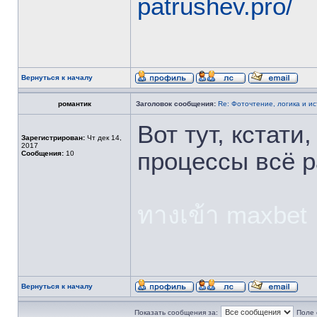
patrushev.pro/
Вернуться к началу
романтик
Заголовок сообщения:
Re: Фоточтение, логика и и
Вот тут, кстати
Зарегистрирован:
Чт дек 14,
2017
процессы всё р
Сообщения:
10
ทางเข้า maxbet
Вернуться к началу
Показать сообщения за:
Поле 