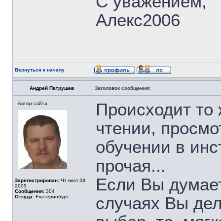
С уважением,
Алекс2006
Вернуться к началу
Андрей Патрушев
Заголовок сообщения:
Происходит то 
Автор сайта
чтении, просмо
обучении в инс
прочая...
Если Вы думае
Зарегистрирован:
Чт июл 28,
2005
Сообщения:
304
Откуда:
Екатеринбург
случаях Вы де