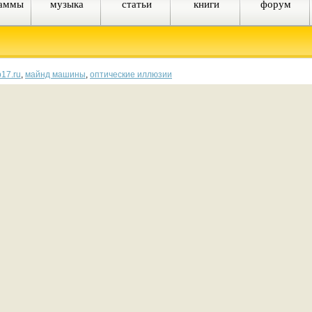
раммы
музыка
статьи
книги
форум
b17.ru
,
майнд машины
,
оптические иллюзии