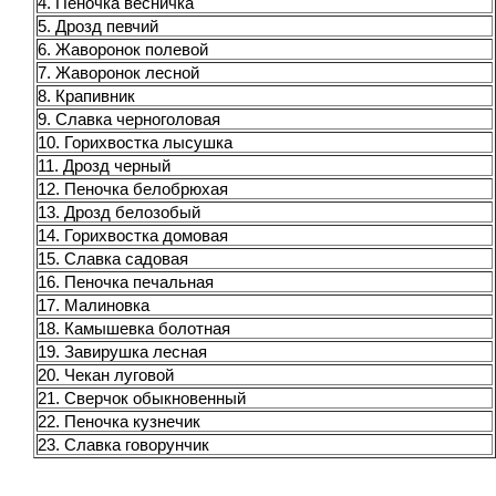
4. Пеночка весничка
5. Дрозд певчий
6. Жаворонок полевой
7. Жаворонок лесной
8. Крапивник
9. Славка черноголовая
10. Горихвостка лысушка
11. Дрозд черный
12. Пеночка белобрюхая
13. Дрозд белозобый
14. Горихвостка домовая
15. Славка садовая
16. Пеночка печальная
17. Малиновка
18. Камышевка болотная
19. Завирушка лесная
20. Чекан луговой
21. Сверчок обыкновенный
22. Пеночка кузнечик
23. Славка говорунчик