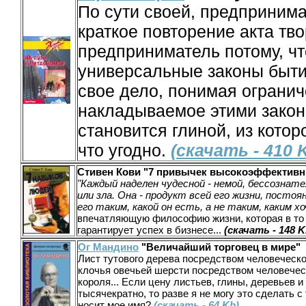
По сути своей, предпринима
краткое повторение акта тв
предприниматель потому, чт
универсальные законы быти
свое дело, понимая огранич
накладываемое этими закон
становится глиной, из котор
что угодно.
(скачать - 410 
Стивен Кови "7 привычек высокоэффектив
"Каждый наделен чудесной - немой, бессознате
или зла. Она - продукт всей его жизни, посто
его таким, какой он есть, а не таким, каким х
впечатляющую философию жизни, которая в то
гарантирует успех в бизнесе...
(скачать - 148 K
Ог Мандино
"Величайший торговец в мире"
Лист тутового дерева посредством человеческог
клочья овечьей шерсти посредством человечес
короля... Если цену листьев, глины, деревьев 
тысячекратно, то разве я не могу это сделать с 
носит мое имя?
(скачать - 64 Kb)