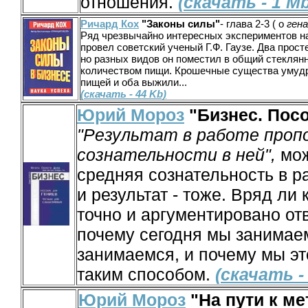
отношения.
(скачать - 1 Mb
Ричард Кох
"Законы силы"
- глава 2-3 ( о
гена
Ряд чрезвычайно интересных экспериментов н
провел советский ученый Г.Ф. Гаузе. Два прос
но разных видов он поместил в общий стеклян
количеством пищи. Крошечные существа умудр
пищей и оба выжили...
(скачать - 44 Kb)
Юрий Мороз
"Бизнес. Посо
"Результат в работе проп
сознательности в ней",
мож
средняя сознательность в ра
и результат - тоже. Вряд ли 
точно и аргументировано отв
почему сегодня мы занимае
занимаемся, и почему мы э
таким способом.
(скачать -
Юрий Мороз
"На пути к ме